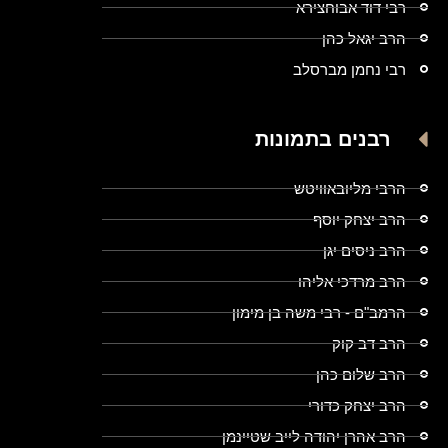
רבי דוד אבוחצירא
הרב יגאל כהן
רבי נחמן מברסלב
רבנים בתמונות
הרבי מליובאוויטש
הרב יצחק יוסף
הרב ניסים יגן
הרב מרדכי אליהו
הרמב"ם - רבי משה בן מימון
הרב דב קוק
הרב שלום כהן
הרב יצחק כדורי
הרב אהרן יהודה לייב שטיינמן