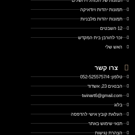
תמונות של הכותל וירושלים
תמונות יהדות ויודאיקה
תמונות יהדות מלבניות
12 השבטים
זכר לחורבן בית המקדש
האש שלי
צרו קשר
טלפון: 052-5255757/4
הבנאים 23, אשדוד
twinart6@gmail.com
בלוג
העלאת קובץ אישי להדפסה
תנאי שימוש באתר
הצהרת נגישות