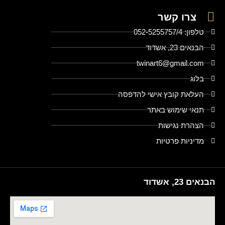
צרו קשר
טלפון: 052-5255757/4
הבנאים 23, אשדוד
twinart6@gmail.com
בלוג
העלאת קובץ אישי להדפסה
תנאי שימוש באתר
הצהרת נגישות
מדיניות פרטיות
הבנאים 23, אשדוד