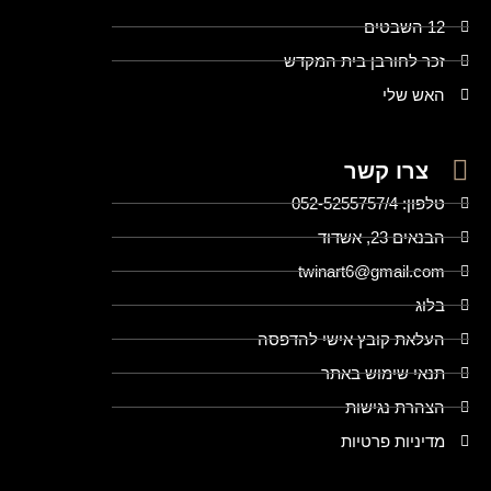
12 השבטים
זכר לחורבן בית המקדש
האש שלי
צרו קשר
טלפון: 052-5255757/4
הבנאים 23, אשדוד
twinart6@gmail.com
בלוג
העלאת קובץ אישי להדפסה
תנאי שימוש באתר
הצהרת נגישות
מדיניות פרטיות