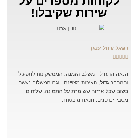
לקוחות מספרים
על
שירות שקיבלו!
רפאל ורחל עטון
נורית









הנאה התחילה משלב הזמנה, הממשק נוח לתפעול
ניסית
והמבחר גדול, האיכות מצויינת . וגם המשלוח נעשה
להיו
בשום שכל אריזה ששומרת על התמונה. שליחים
מעול
מסבירים פנים. הנאה מובטחת
שהתמו
מקום.