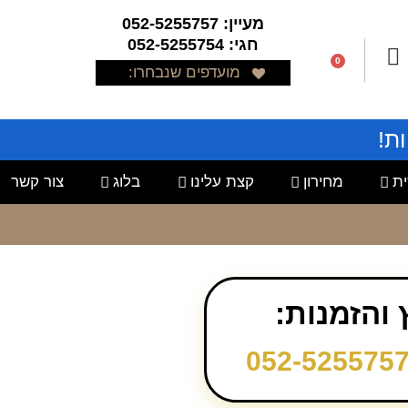
מעיין: 052-5255757
חגי: 052-5255754
0
מועדפים שנבחרו:
ת!
ת
מחירון
קצת עלינו
בלוג
צור קשר
ץ והזמנות:
052-525575