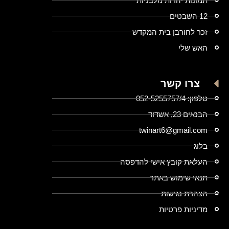
תמונות יהדות מלבניות
12 השבטים
זכר לחורבן בית המקדש
האש שלי
צרו קשר
טלפון: 052-5255757/4
הבנאים 23, אשדוד
twinart6@gmail.com
בלוג
העלאת קובץ אישי להדפסה
תנאי שימוש באתר
הצהרת נגישות
מדיניות פרטיות