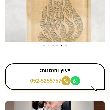
ייעוץ והזמנות:
052-5255757
ס
מ