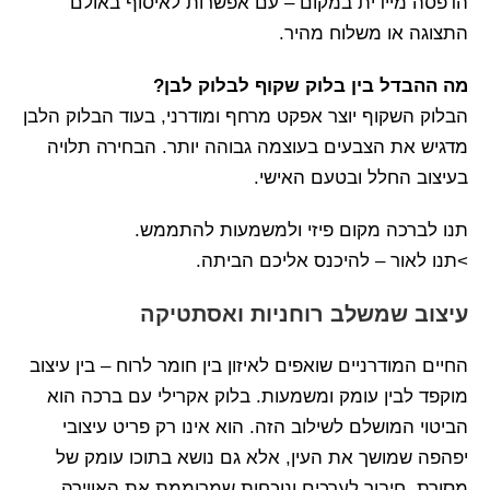
הדפסה מיידית במקום – עם אפשרות לאיסוף באולם
התצוגה או משלוח מהיר.
מה ההבדל בין בלוק שקוף לבלוק לבן?
הבלוק השקוף יוצר אפקט מרחף ומודרני, בעוד הבלוק הלבן
מדגיש את הצבעים בעוצמה גבוהה יותר. הבחירה תלויה
בעיצוב החלל ובטעם האישי.
תנו לברכה מקום פיזי ולמשמעות להתממש.
>תנו לאור – להיכנס אליכם הביתה.
עיצוב שמשלב רוחניות ואסתטיקה
החיים המודרניים שואפים לאיזון בין חומר לרוח – בין עיצוב
מוקפד לבין עומק ומשמעות. בלוק אקרילי עם ברכה הוא
הביטוי המושלם לשילוב הזה. הוא אינו רק פריט עיצובי
יפהפה שמושך את העין, אלא גם נושא בתוכו עומק של
מסורת, חיבור לערכים ונוכחות שמרוממת את האווירה