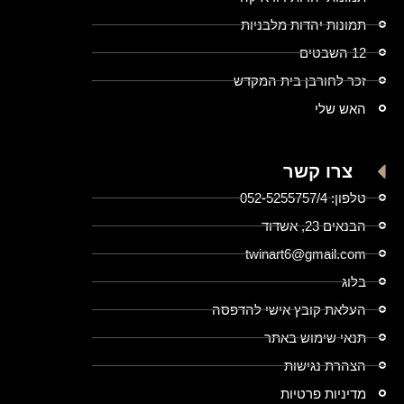
תמונות יהדות מלבניות
12 השבטים
זכר לחורבן בית המקדש
האש שלי
צרו קשר
טלפון: 052-5255757/4
הבנאים 23, אשדוד
twinart6@gmail.com
בלוג
העלאת קובץ אישי להדפסה
תנאי שימוש באתר
הצהרת נגישות
מדיניות פרטיות