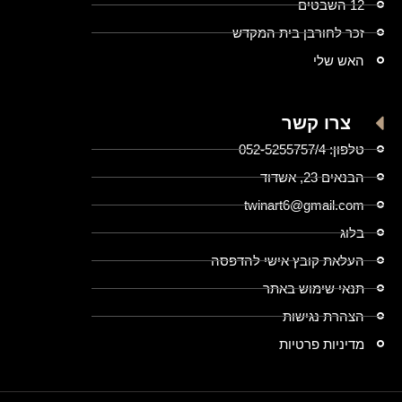
12 השבטים
זכר לחורבן בית המקדש
האש שלי
צרו קשר
טלפון: 052-5255757/4
הבנאים 23, אשדוד
twinart6@gmail.com
בלוג
העלאת קובץ אישי להדפסה
תנאי שימוש באתר
הצהרת נגישות
מדיניות פרטיות