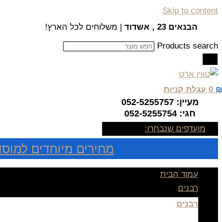
Skip to content
הבנאים 23 , אשדוד
| משלוחים לכל הארץ!
Products search
0
עגלת קניות
מעיין: 052-5255757
חגי: 052-5255754
מועדפים שנבחרו:
מחירים מיוחדים למוסד
עמוד הבית
רבנים
רבנים