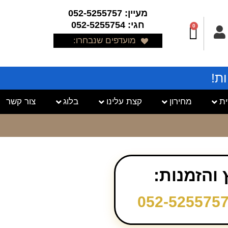
מעיין: 052-5255757
חגי: 052-5255754
0
מועדפים שנבחרו:
ת!
ת
מחירון
קצת עלינו
בלוג
צור קשר
ץ והזמנות:
052-525575