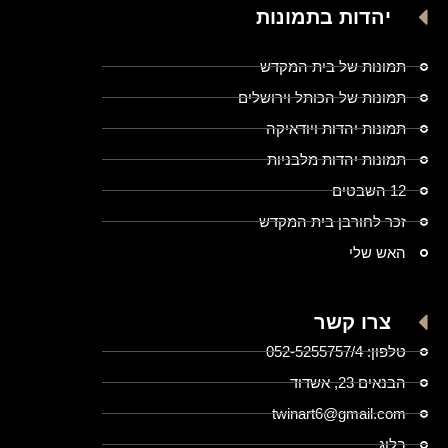
יהדות בתמונות
תמונות של בית המקדש
תמונות של הכותל וירושלים
תמונות יהדות ויודאיקה
תמונות יהדות מלבניות
12 השבטים
זכר לחורבן בית המקדש
האש שלי
צרו קשר
טלפון: 052-5255757/4
הבנאים 23, אשדוד
twinart6@gmail.com
בלוג