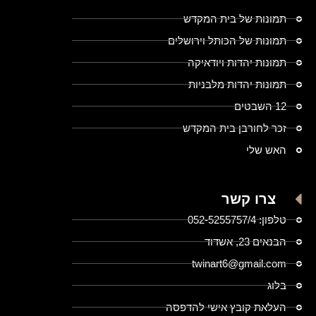
תמונות של בית המקדש
תמונות של הכותל וירושלים
תמונות יהדות ויודאיקה
תמונות יהדות מלבניות
12 השבטים
זכר לחורבן בית המקדש
האש שלי
צרו קשר
טלפון: 052-5255757/4
הבנאים 23, אשדוד
twinart6@gmail.com
בלוג
העלאת קובץ אישי להדפסה