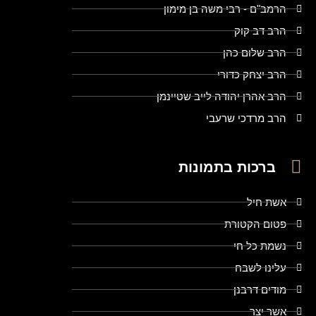
הרמב"ם - רבי משה בן מימון
הרב דב קוק
הרב שלום כהן
הרב יצחק כדורי
הרב אהרן יהודה לייב שטיינמן
הרב מרדכי שרעבי
ברכות בתמונות
אשת חיל
פטום הקטורת
נשמת כל חי
עלינו לשבח
מודים דרבנן
אשר יצר