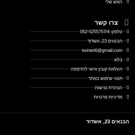
האש שלי
צרו קשר
טלפון: 052-5255757/4
הבנאים 23, אשדוד
twinart6@gmail.com
בלוג
העלאת קובץ אישי להדפסה
תנאי שימוש באתר
הצהרת נגישות
מדיניות פרטיות
הבנאים 23, אשדוד