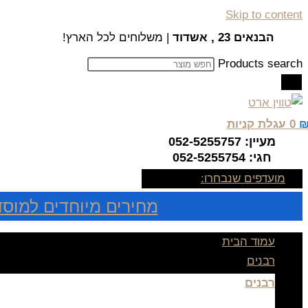
Skip to content
הבנאים 23 , אשדוד
| משלוחים לכל הארץ!
Products search
0
עגלת קניות
מעיין: 052-5255757
חגי: 052-5255754
מועדפים שנבחרו:
מחירים מיוחדים למוסד
עמוד הבית
רבנים
רבנים