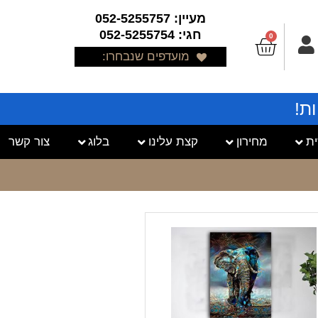
מעיין: 052-5255757
חגי: 052-5255754
0
מועדפים שנבחרו:
ת!
ת
מחירון
קצת עלינו
בלוג
צור קשר