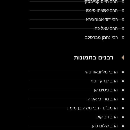
הרב חיים קנייבסקי
הרב יאשיהו פינטו
רבי דוד אבוחצירא
הרב יגאל כהן
רבי נחמן מברסלב
רבנים בתמונות
הרבי מליובאוויטש
הרב יצחק יוסף
הרב ניסים יגן
הרב מרדכי אליהו
הרמב"ם - רבי משה בן מימון
הרב דב קוק
הרב שלום כהן