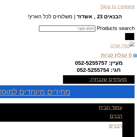
Skip to content
הבנאים 23 , אשדוד
| משלוחים לכל הארץ!
Products search
0
עגלת קניות
מעיין: 052-5255757
חגי: 052-5255754
מועדפים שנבחרו:
מחירים מיוחדים למוסד
עמוד הבית
רבנים
רבנים