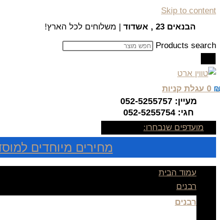
Skip to content
הבנאים 23 , אשדוד
| משלוחים לכל הארץ!
Products search
0
עגלת קניות
מעיין: 052-5255757
חגי: 052-5255754
מועדפים שנבחרו:
מחירים מיוחדים למוסד
עמוד הבית
רבנים
רבנים