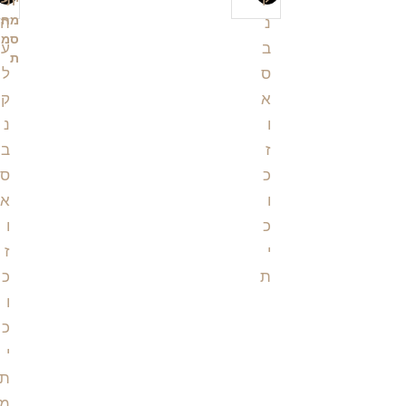
ית
מחו
סמ
ת