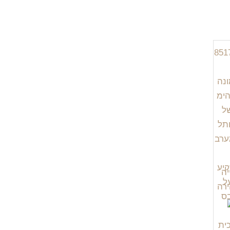
יה
רה