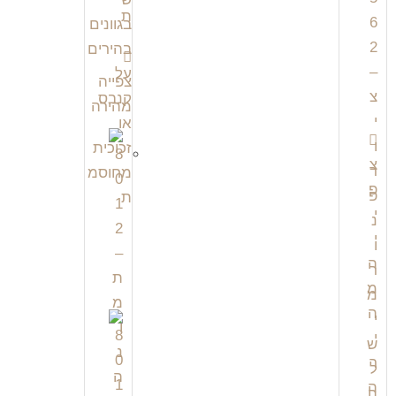
צפייה
מהירה
צ
פ
י
י
ה
מ
ה
י
ר
ה