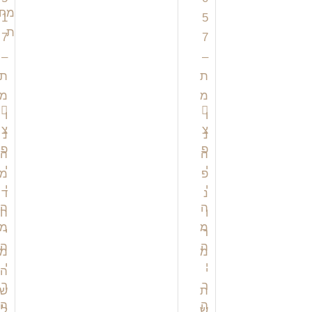
צ
צ
פ
פ
י
י
י
י
ה
ה
מ
מ
ה
ה
י
י
ר
ר
ה
ה