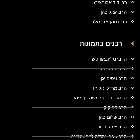
רבי דוד אבוחצירא
הרב יגאל כהן
רבי נחמן מברסלב
רבנים בתמונות
הרבי מליובאוויטש
הרב יצחק יוסף
הרב ניסים יגן
הרב מרדכי אליהו
הרמב"ם - רבי משה בן מימון
הרב דב קוק
הרב שלום כהן
הרב יצחק כדורי
הרב אהרן יהודה לייב שטיינמן