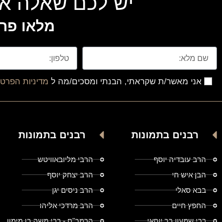
יש לכם שאלה או
מלאו פרט
אני מאשר/ת שקראתי, הבנתי ומסכים/מה ל
מדיניות הפרטי
רבנים בתמונות
רבנים בתמונות
הרב עובדיה יוסף
הרבי מליובאוויטש
הבן איש חי
הרב יצחק יוסף
בבא סאלי
הרב ניסים יגן
החפץ חיים
הרב מרדכי אליהו
רבי שמעון בר יוחאי
הרמב"ם - רבי משה בן מימון