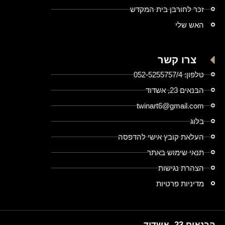
זכר לחורבן בית המקדש
האש שלי
צרו קשר
טלפון: 052-5255757/4
הבנאים 23, אשדוד
twinart6@gmail.com
בלוג
העלאת קובץ אישי להדפסה
תנאי שימוש באתר
הצהרת נגישות
מדיניות פרטיות
הבנאים 23, אשדוד