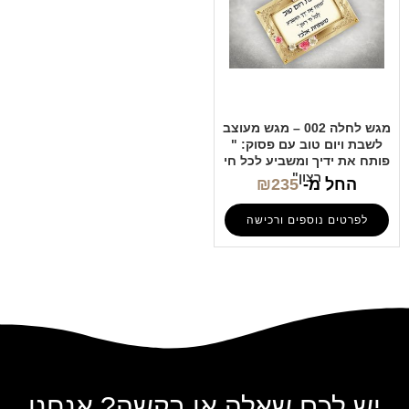
מגש לחלה 002 – מגש מעוצב
לשבת ויום טוב עם פסוק: "
פותח את ידיך ומשביע לכל חי
רצון"
החל מ-
235
₪
לפרטים נוספים ורכישה
יש לכם שאלה או בקשה? אנחנו