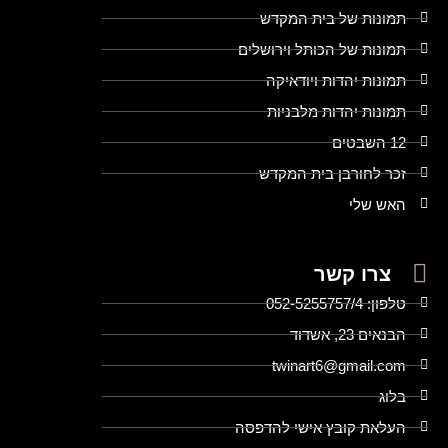
תמונות של בית המקדש
תמונות של הכותל וירושלים
תמונות יהדות ויודאיקה
תמונות יהדות מלבניות
12 השבטים
זכר לחורבן בית המקדש
האש שלי
צרו קשר
טלפון: 052-5255757/4
הבנאים 23, אשדוד
twinart6@gmail.com
בלוג
העלאת קובץ אישי להדפסה