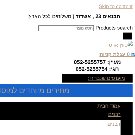
Skip to content
הבנאים 23 , אשדוד
| משלוחים לכל הארץ!
Products search
0
עגלת קניות
מעיין: 052-5255757
חגי: 052-5255754
מועדפים שנבחרו:
מחירים מיוחדים למוסד
עמוד הבית
רבנים
רבנים