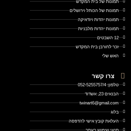
תמונות של בית המקדש
תמונות של הכותל וירושלים
תמונות יהדות ויודאיקה
תמונות יהדות מלבניות
12 השבטים
זכר לחורבן בית המקדש
האש שלי
צרו קשר
טלפון: 052-5255757/4
הבנאים 23, אשדוד
twinart6@gmail.com
בלוג
העלאת קובץ אישי להדפסה
תנאי שימוש באתר