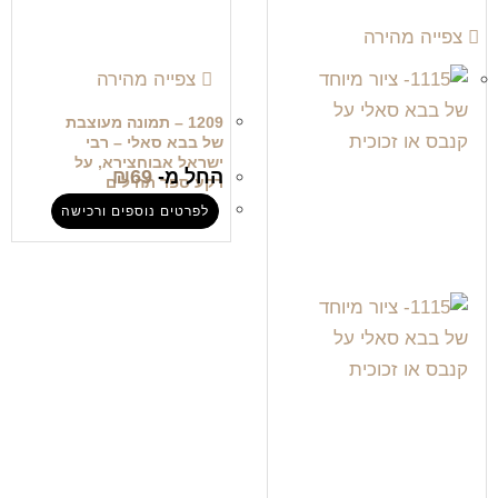
צפייה מהירה
צפייה מהירה
1209 – תמונה מעוצבת
של בבא סאלי – רבי
ישראל אבוחצירא, על
החל מ-
69
₪
רקע ספר תהילים
לפרטים נוספים ורכישה