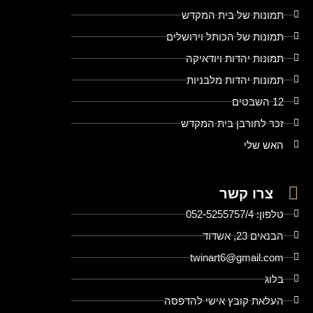
תמונות של בית המקדש
תמונות של הכותל וירושלים
תמונות יהדות ויודאיקה
תמונות יהדות מלבניות
12 השבטים
זכר לחורבן בית המקדש
האש שלי
צרו קשר
טלפון: 052-5255757/4
הבנאים 23, אשדוד
twinart6@gmail.com
בלוג
העלאת קובץ אישי להדפסה