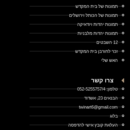
תמונות של בית המקדש
תמונות של הכותל וירושלים
תמונות יהדות ויודאיקה
תמונות יהדות מלבניות
12 השבטים
זכר לחורבן בית המקדש
האש שלי
צרו קשר
טלפון: 052-5255757/4
הבנאים 23, אשדוד
twinart6@gmail.com
בלוג
העלאת קובץ אישי להדפסה