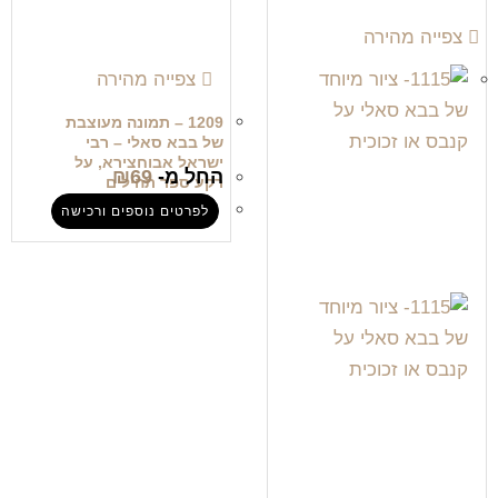
צפייה מהירה
צפייה מהירה
1209 – תמונה מעוצבת
של בבא סאלי – רבי
ישראל אבוחצירא, על
החל מ-
69
₪
רקע ספר תהילים
לפרטים נוספים ורכישה