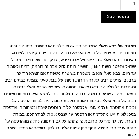
הוספה לסל
הוסף למועדפים
תמונה של בבא סאלי
המכניסה קדושה ואור לבית או למשרד! תמונה זו הינה
תמונת דיוקן אמיתית של בבא סאלי שעברה עריכה גרפית מקצועית לשדרוג
האיכות.
בבא סאלי – רבי ישראל אבוחצירא
, צדיק יסוד עולם ואחד מגדולי
ישראל שנפטר בשנת 1984, והשאיר חותם גדול מבחינה רוחנית, דתית ולאומית
עד היום. בבא סאלי הוא בן משפחה בשושלת משפחת אבוחצירא הידועה
ברבנים וצדיקים רבים לאורך הדורות. דמותו של בבא סאלי נמצאת בבתים רבים
ומשדרגת כל חלל שבו היא נמצאת. תמונה או ציור של הבבא סאלי בבית או
במשרד משרה
שפע, קדושה, ברכה והצלחה
. ניתן למצוא אצלנו תמונות וציורים
רבים של בבא סאלי בסגנונות שונים באיכות גבוהה. ניתן לבחור הדפסה על
זכוכית מחוסמת 6 מ"מ עובי, אקסטרה קליר. הזכוכית יציבה ובטיחותית ומודפסת
בטכנולוגיית UV מתקדמת או הדפסה על קנבס איכותי לבחירתכם. במידת
הצורך, ניתן להוסיף כל כיתוב אישי שתרצו על גבי התמונה כחלק מההדפסה על
קנבס או זכוכית. למידע נוסף ניתן לפנות אלינו בטלפון, בווצאפ או במייל ונשמח
לעזור.