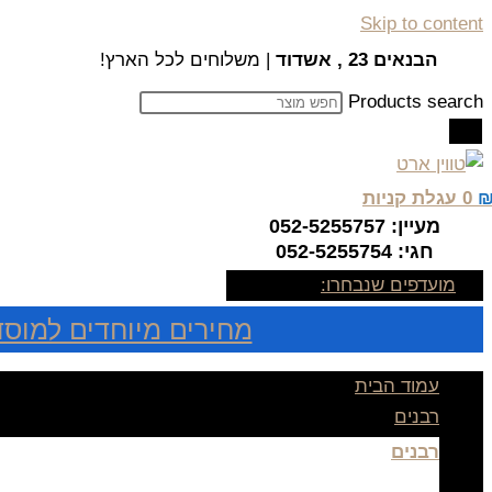
Skip to content
הבנאים 23 , אשדוד
| משלוחים לכל הארץ!
Products search
0
עגלת קניות
מעיין: 052-5255757
חגי: 052-5255754
מועדפים שנבחרו:
מחירים מיוחדים למוסד
עמוד הבית
רבנים
רבנים