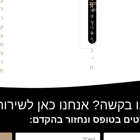
זכוכ
ס
ית
פי
ם
ור
כי
ש
ה
 בקשה? אנחנו כאן לשירו
ים בטופס ונחזור בהקדם: