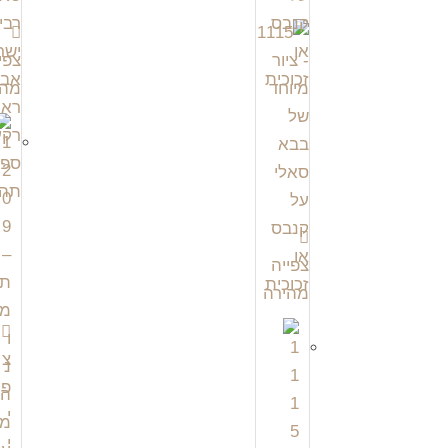
צפי
מהי
צפייה
מהירה
צ
פ
י
י