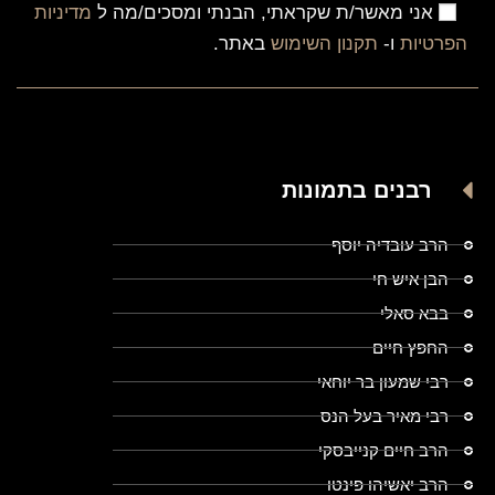
אני מאשר/ת שקראתי, הבנתי ומסכים/מה ל
מדיניות
הפרטיות
ו-
תקנון השימוש
באתר.
רבנים בתמונות
הרב עובדיה יוסף
הבן איש חי
בבא סאלי
החפץ חיים
רבי שמעון בר יוחאי
רבי מאיר בעל הנס
הרב חיים קנייבסקי
הרב יאשיהו פינטו