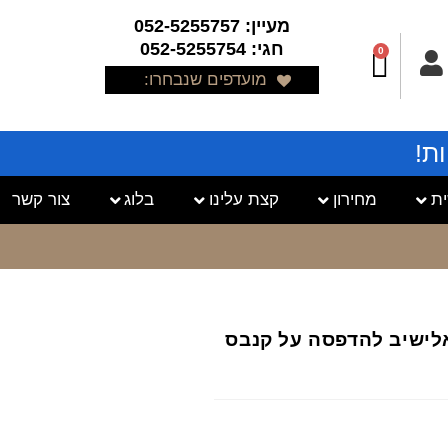
מעיין: 052-5255757
חגי: 052-5255754
0
מועדפים שנבחרו:
ת!
ת
מחירון
קצת עלינו
בלוג
צור קשר
ם אלישיב להדפסה על קנבס