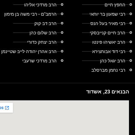
החפץ חיים
הרב מרדכי אליהו
רבי שמעון בר יוחאי
הרמב"ם - רבי משה בן מימון
רבי מאיר בעל הנס
הרב דב קוק
הרב חיים קנייבסקי
הרב שלום כהן
הרב יאשיהו פינטו
הרב יצחק כדורי
רבי דוד אבוחצירא
הרב אהרן יהודה לייב שטיינמן
הרב יגאל כהן
הרב מרדכי שרעבי
רבי נחמן מברסלב
הבנאים 23, אשדוד