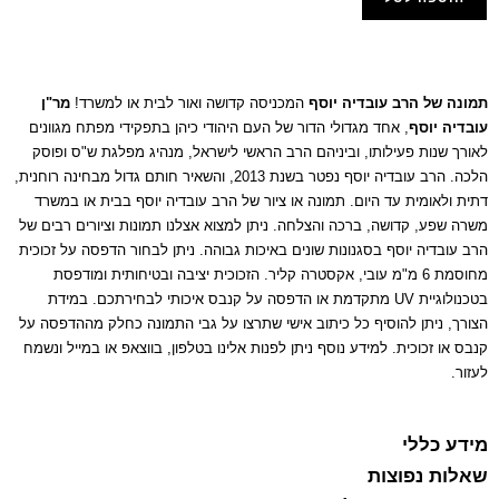
הוסף למועדפים
תמונה של הרב עובדיה יוסף
המכניסה קדושה ואור לבית או למשרד!
מר"ן
עובדיה יוסף
, אחד מגדולי הדור של העם היהודי כיהן בתפקידי מפתח מגוונים
לאורך שנות פעילותו, וביניהם הרב הראשי לישראל, מנהיג מפלגת ש"ס ופוסק
הלכה. הרב עובדיה יוסף נפטר בשנת 2013, והשאיר חותם גדול מבחינה רוחנית,
דתית ולאומית עד היום. תמונה או ציור של הרב עובדיה יוסף בבית או במשרד
משרה שפע, קדושה, ברכה והצלחה. ניתן למצוא אצלנו תמונות וציורים רבים של
הרב עובדיה יוסף בסגנונות שונים באיכות גבוהה. ניתן לבחור הדפסה על זכוכית
מחוסמת 6 מ"מ עובי, אקסטרה קליר. הזכוכית יציבה ובטיחותית ומודפסת
בטכנולוגיית UV מתקדמת או הדפסה על קנבס איכותי לבחירתכם. במידת
הצורך, ניתן להוסיף כל כיתוב אישי שתרצו על גבי התמונה כחלק מההדפסה על
קנבס או זכוכית. למידע נוסף ניתן לפנות אלינו בטלפון, בווצאפ או במייל ונשמח
לעזור.
מידע כללי
שאלות נפוצות