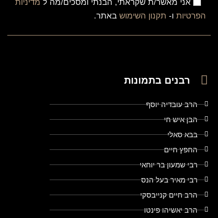
אני מאשר/ת שקראתי, הבנתי ומסכים/מה ל
מדיניות
הפרטיות
ו-
תקנון השימוש
באתר.
רבנים בתמונות
הרב עובדיה יוסף
הבן איש חי
בבא סאלי
החפץ חיים
רבי שמעון בר יוחאי
רבי מאיר בעל הנס
הרב חיים קנייבסקי
הרב יאשיהו פינטו