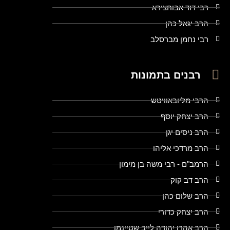
רבי דוד אבוחצירא
הרב יגאל כהן
רבי נחמן מברסלב
רבנים בתמונות
הרבי מליובאוויטש
הרב יצחק יוסף
הרב ניסים יגן
הרב מרדכי אליהו
הרמב"ם - רבי משה בן מימון
הרב דב קוק
הרב שלום כהן
הרב יצחק כדורי
הרב אהרן יהודה לייב שטיינמן