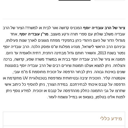
הוסף למועדפים
ציור של הרב עובדיה יוסף
המכניס קדושה ואור לבית או למשרד! הציור של הרב
עובדיה משלב שולחן עם ספרי תורה ורקע מעוצב.
מר"ן עובדיה יוסף
, אחד
מגדולי הדור של העם היהודי כיהן בתפקידי מפתח מגוונים לאורך שנות פעילותו,
וביניהם הרב הראשי לישראל, מנהיג מפלגת ש"ס ופוסק הלכה. הרב עובדיה יוסף
נפטר בשנת 2013, והשאיר חותם גדול מבחינה רוחנית, דתית ולאומית עד היום.
תמונה או ציור של הרב עובדיה יוסף בבית או במשרד משרה שפע, קדושה, ברכה
והצלחה. ניתן למצוא אצלנו תמונות וציורים רבים של הרב עובדיה יוסף בסגנונות
שונים באיכות גבוהה. ניתן לבחור הדפסה על זכוכית מחוסמת 6 מ"מ עובי,
אקסטרה קליר. הזכוכית יציבה ובטיחותית ומודפסת בטכנולוגיית UV מתקדמת או
הדפסה על קנבס איכותי לבחירתכם. במידת הצורך, ניתן להוסיף כל כיתוב אישי
שתרצו על גבי התמונה כחלק מההדפסה על קנבס או זכוכית. למידע נוסף ניתן
לפנות אלינו בטלפון, בווצאפ או במייל ונשמח לעזור.
מידע כללי