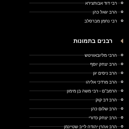
רבי דוד אבוחצירא
הרב יגאל כהן
רבי נחמן מברסלב
רבנים בתמונות
הרבי מליובאוויטש
הרב יצחק יוסף
הרב ניסים יגן
הרב מרדכי אליהו
הרמב"ם - רבי משה בן מימון
הרב דב קוק
הרב שלום כהן
הרב יצחק כדורי
הרב אהרן יהודה לייב שטיינמן