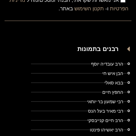
אני מאשר/ת שקראתי, הבנתי ומסכים/מה ל
מדיניות
הפרטיות
ו-
תקנון השימוש
באתר.
רבנים בתמונות
הרב עובדיה יוסף
הבן איש חי
בבא סאלי
החפץ חיים
רבי שמעון בר יוחאי
רבי מאיר בעל הנס
הרב חיים קנייבסקי
הרב יאשיהו פינטו