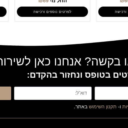
6
₪
החל מ-
69
₪
ורכישה
לפרטים נוספים ורכישה
 בקשה? אנחנו כאן לשירו
ים בטופס ונחזור בהקדם:
ות
ו-
תקנון השימוש
באתר.