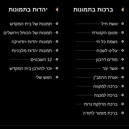
ברכות בתמונות
יהדות בתמונות
אשת חיל
תמונות של בית המקדש
פטום הקטורת
תמונות של הכותל וירושלים
נשמת כל חי
תמונות יהדות ויודאיקה
עלינו לשבח
תמונות יהדות מלבניות
מודים דרבנן
12 השבטים
אשר יצר
זכר לחורבן בית המקדש
אגרת הרמב"ן
האש שלי
ברכה למקווה
ברכת למנצח
ברכת הדלקת נרות
ברכת מזמור לתודה