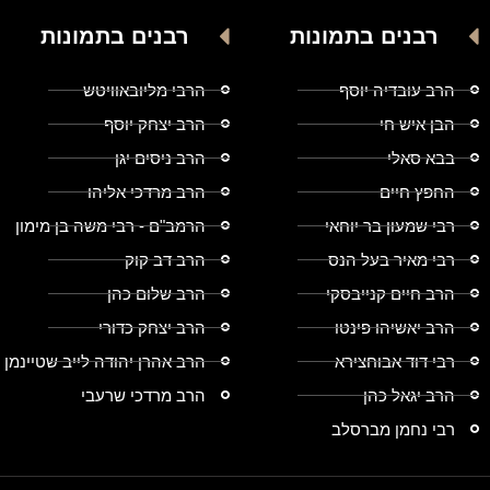
רבנים בתמונות
רבנים בתמונות
הרב עובדיה יוסף
הרבי מליובאוויטש
הבן איש חי
הרב יצחק יוסף
בבא סאלי
הרב ניסים יגן
החפץ חיים
הרב מרדכי אליהו
רבי שמעון בר יוחאי
הרמב"ם - רבי משה בן מימון
רבי מאיר בעל הנס
הרב דב קוק
הרב חיים קנייבסקי
הרב שלום כהן
הרב יאשיהו פינטו
הרב יצחק כדורי
רבי דוד אבוחצירא
הרב אהרן יהודה לייב שטיינמן
הרב יגאל כהן
הרב מרדכי שרעבי
רבי נחמן מברסלב