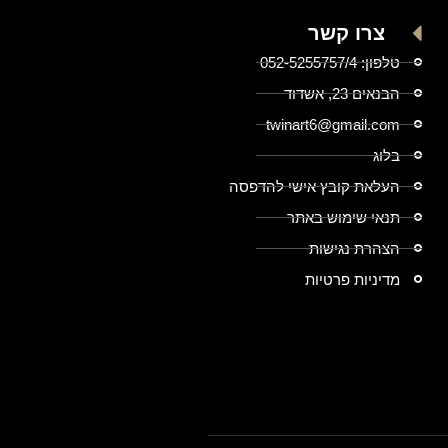
צרו קשר
טלפון: 052-5255757/4
הבנאים 23, אשדוד
twinart6@gmail.com
בלוג
העלאת קובץ אישי להדפסה
תנאי שימוש באתר
הצהרת נגישות
מדיניות פרטיות