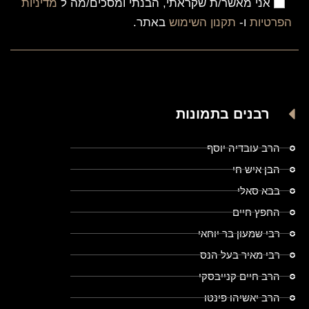
אני מאשר/ת שקראתי, הבנתי ומסכים/מה ל
מדיניות
הפרטיות
ו-
תקנון השימוש
באתר.
רבנים בתמונות
הרב עובדיה יוסף
הבן איש חי
בבא סאלי
החפץ חיים
רבי שמעון בר יוחאי
רבי מאיר בעל הנס
הרב חיים קנייבסקי
הרב יאשיהו פינטו