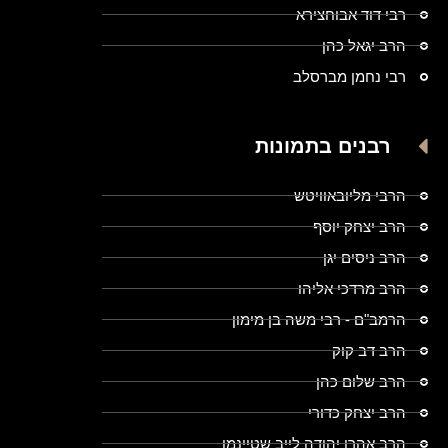
רבי דוד אבוחצירא
הרב יגאל כהן
רבי נחמן מברסלב
רבנים בתמונות
הרבי מליובאוויטש
הרב יצחק יוסף
הרב ניסים יגן
הרב מרדכי אליהו
הרמב"ם - רבי משה בן מימון
הרב דב קוק
הרב שלום כהן
הרב יצחק כדורי
הרב אהרן יהודה לייב שטיינמן