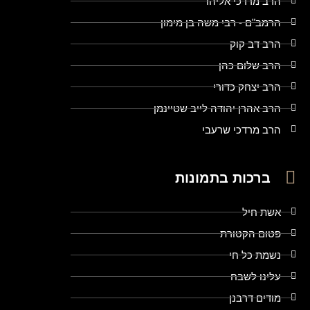
הרב מרדכי אליהו
הרמב"ם - רבי משה בן מימון
הרב דב קוק
הרב שלום כהן
הרב יצחק כדורי
הרב אהרן יהודה לייב שטיינמן
הרב מרדכי שרעבי
ברכות בתמונות
אשת חיל
פטום הקטורת
נשמת כל חי
עלינו לשבח
מודים דרבנן