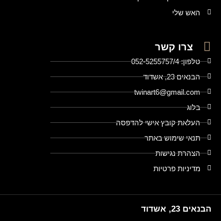
האש שלי
צרו קשר
טלפון: 052-5255757/4
הבנאים 23, אשדוד
twinart6@gmail.com
בלוג
העלאת קובץ אישי להדפסה
תנאי שימוש באתר
הצהרת נגישות
מדיניות פרטיות
הבנאים 23, אשדוד