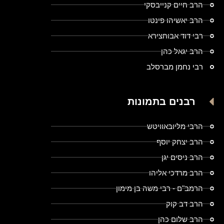
הרב חיים קנייבסקי
הרב יאשיהו פינטו
רבי דוד אבוחצירא
הרב יגאל כהן
רבי נחמן מברסלב
רבנים בתמונות
הרבי מליובאוויטש
הרב יצחק יוסף
הרב ניסים יגן
הרב מרדכי אליהו
הרמב"ם - רבי משה בן מימון
הרב דב קוק
הרב שלום כהן