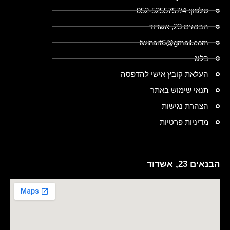
טלפון: 052-5255757/4
הבנאים 23, אשדוד
twinart6@gmail.com
בלוג
העלאת קובץ אישי להדפסה
תנאי שימוש באתר
הצהרת נגישות
מדיניות פרטיות
הבנאים 23, אשדוד