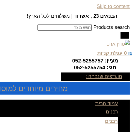
Skip to content
הבנאים 23 , אשדוד
| משלוחים לכל הארץ!
Products search
0
עגלת קניות
מעיין: 052-5255757
חגי: 052-5255754
מועדפים שנבחרו:
מחירים מיוחדים למוסד
עמוד הבית
רבנים
רבנים