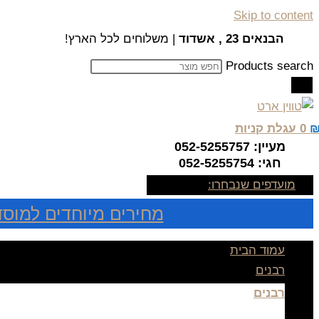
Skip to content
הבנאים 23 , אשדוד
| משלוחים לכל הארץ!
Products search
0
עגלת קניות
מעיין: 052-5255757
חגי: 052-5255754
מועדפים שנבחרו:
מחירים מיוחדים למוסד
עמוד הבית
רבנים
רבנים