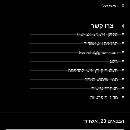
האש שלי
צרו קשר
טלפון: 052-5255757/4
הבנאים 23, אשדוד
twinart6@gmail.com
בלוג
העלאת קובץ אישי להדפסה
תנאי שימוש באתר
הצהרת נגישות
מדיניות פרטיות
הבנאים 23, אשדוד