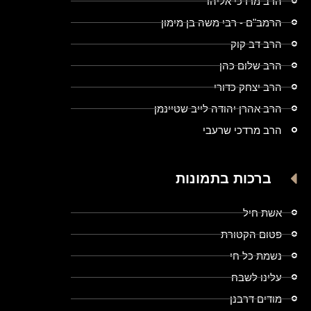
הרב מרדכי אליהו
הרמב"ם - רבי משה בן מימון
הרב דב קוק
הרב שלום כהן
הרב יצחק כדורי
הרב אהרן יהודה לייב שטיינמן
הרב מרדכי שרעבי
ברכות בתמונות
אשת חיל
פטום הקטורת
נשמת כל חי
עלינו לשבח
מודים דרבנן