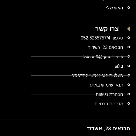
האש שלי
צרו קשר
טלפון: 052-5255757/4
הבנאים 23, אשדוד
twinart6@gmail.com
בלוג
העלאת קובץ אישי להדפסה
תנאי שימוש באתר
הצהרת נגישות
מדיניות פרטיות
הבנאים 23, אשדוד