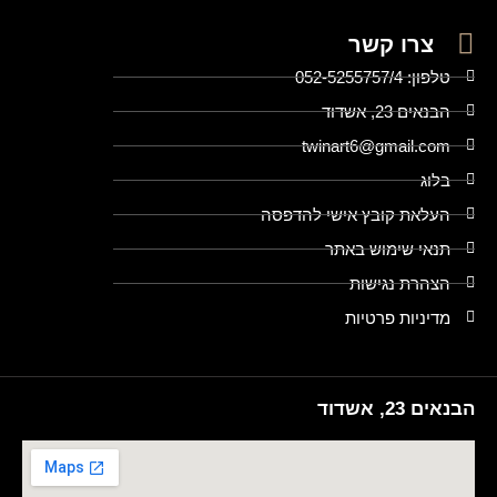
צרו קשר
טלפון: 052-5255757/4
הבנאים 23, אשדוד
twinart6@gmail.com
בלוג
העלאת קובץ אישי להדפסה
תנאי שימוש באתר
הצהרת נגישות
מדיניות פרטיות
הבנאים 23, אשדוד