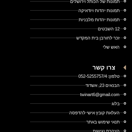
תמונות של הכותל וירושלים
תמונות יהדות ויודאיקה
תמונות יהדות מלבניות
12 השבטים
זכר לחורבן בית המקדש
האש שלי
צרו קשר
טלפון: 052-5255757/4
הבנאים 23, אשדוד
twinart6@gmail.com
בלוג
העלאת קובץ אישי להדפסה
תנאי שימוש באתר
הצהרת נגישות