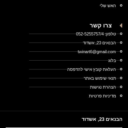
האש שלי
צרו קשר
טלפון: 052-5255757/4
הבנאים 23, אשדוד
twinart6@gmail.com
בלוג
העלאת קובץ אישי להדפסה
תנאי שימוש באתר
הצהרת נגישות
מדיניות פרטיות
הבנאים 23, אשדוד