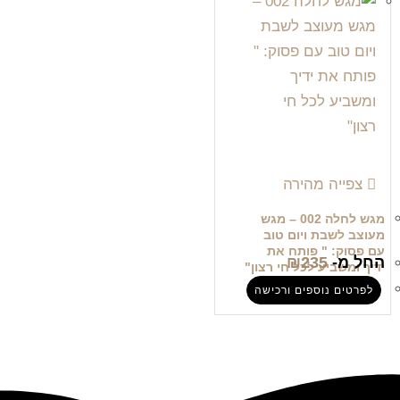
צפייה מהירה
מגש לחלה 002 – מגש
מעוצב לשבת ויום טוב
עם פסוק: " פותח את
החל מ-
235
₪
ידיך ומשביע לכל חי רצון"
לפרטים נוספים ורכישה