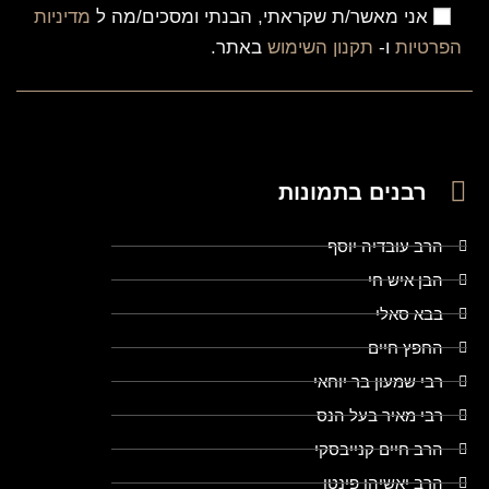
אני מאשר/ת שקראתי, הבנתי ומסכים/מה ל
מדיניות
הפרטיות
ו-
תקנון השימוש
באתר.
רבנים בתמונות
הרב עובדיה יוסף
הבן איש חי
בבא סאלי
החפץ חיים
רבי שמעון בר יוחאי
רבי מאיר בעל הנס
הרב חיים קנייבסקי
הרב יאשיהו פינטו