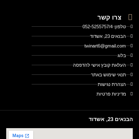
צרו קשר
טלפון: 052-5255757/4
הבנאים 23, אשדוד
twinart6@gmail.com
בלוג
העלאת קובץ אישי להדפסה
תנאי שימוש באתר
הצהרת נגישות
מדיניות פרטיות
הבנאים 23, אשדוד