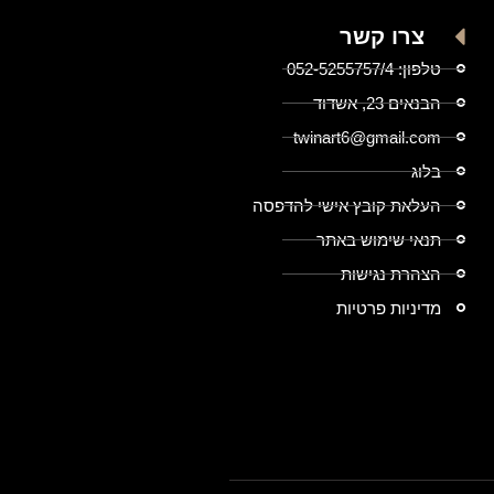
צרו קשר
טלפון: 052-5255757/4
הבנאים 23, אשדוד
twinart6@gmail.com
בלוג
העלאת קובץ אישי להדפסה
תנאי שימוש באתר
הצהרת נגישות
מדיניות פרטיות