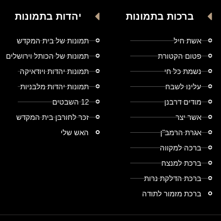
ברכות בתמונות
יהדות בתמונות
אשת חיל
תמונות של בית המקדש
פטום הקטורת
תמונות של הכותל וירושלים
נשמת כל חי
תמונות יהדות ויודאיקה
עלינו לשבח
תמונות יהדות מלבניות
מודים דרבנן
12 השבטים
אשר יצר
זכר לחורבן בית המקדש
אגרת הרמב"ן
האש שלי
ברכה למקווה
ברכת למנצח
ברכת הדלקת נרות
ברכת מזמור לתודה