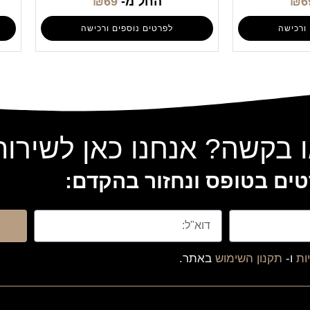
6
₪
החל מ-
69
₪
ורכישה
לפרטים נוספים ורכישה
 בקשה? אנחנו כאן לשירו
ים בטופס ונחזור בהקדם:
ות
ו-
תקנון השימוש
באתר.