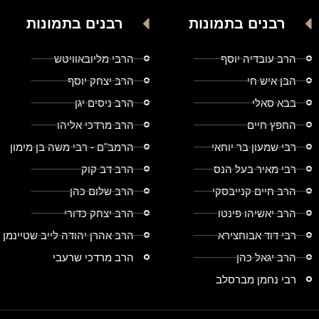
רבנים בתמונות
רבנים בתמונות
הרב עובדיה יוסף
הרבי מליובאוויטש
הבן איש חי
הרב יצחק יוסף
בבא סאלי
הרב ניסים יגן
החפץ חיים
הרב מרדכי אליהו
רבי שמעון בר יוחאי
הרמב"ם - רבי משה בן מימון
רבי מאיר בעל הנס
הרב דב קוק
הרב חיים קנייבסקי
הרב שלום כהן
הרב יאשיהו פינטו
הרב יצחק כדורי
רבי דוד אבוחצירא
הרב אהרן יהודה לייב שטיינמן
הרב יגאל כהן
הרב מרדכי שרעבי
רבי נחמן מברסלב